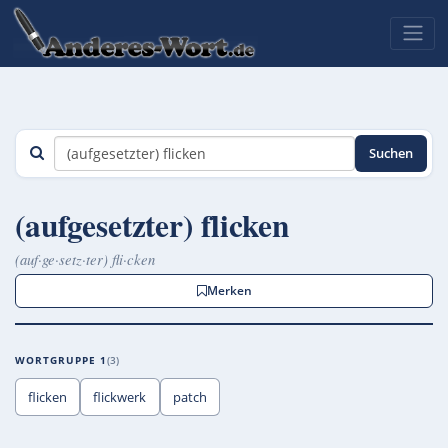
Suchen
(aufgesetzter) flicken
(auf·ge·setz·ter) fli·cken
Merken
WORTGRUPPE 1
3
flicken
flickwerk
patch