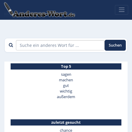
Suchen
Top 5
sagen
machen
gut
wichtig
außerdem
zuletzt gesucht
chance