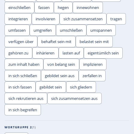
einschließen
fassen
hegen
innewohnen
integrieren
involvieren
sich zusammensetzen
tragen
umfassen
umgreifen
umschließen
umspannen
verfügen über
behaftet sein mit
belastet sein mit
gehören zu
inhärieren
lasten auf
eigentümlich sein
zum inhalt haben
von belang sein
implizieren
in sich schließen
gebildet sein aus
zerfallen in
in sich fassen
gebildet sein
sich gliedern
sich rekrutieren aus
sich zusammensetzen aus
in sich begreifen
WORTGRUPPE 2
1