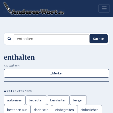
Suchen
enthalten
ent·hal·ten
Merken
WORTGRUPPE 1
39
aufweisen
bedeuten
beinhalten
bergen
bestehen aus
darin sein
einbegreifen
einbeziehen