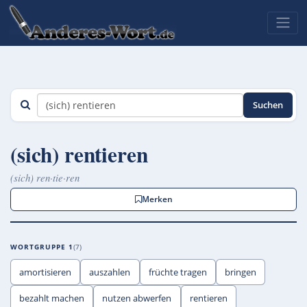
Suchen
(sich) rentieren
(sich) ren·tie·ren
Merken
WORTGRUPPE 1
7
amortisieren
auszahlen
früchte tragen
bringen
bezahlt machen
nutzen abwerfen
rentieren