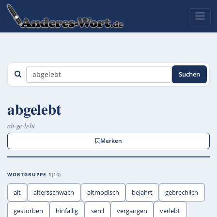
Suchen
abgelebt
ab·ge·lebt
Merken
WORTGRUPPE 1
14
alt
altersschwach
altmodisch
bejahrt
gebrechlich
gestorben
hinfällig
senil
vergangen
verlebt