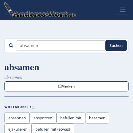
Suchen
absamen
ab·sa·men
Merken
WORTGRUPPE 1
6
absahnen
abspritzen
befüllen mit
besamen
ejakulieren
befüllen mit (etwas)