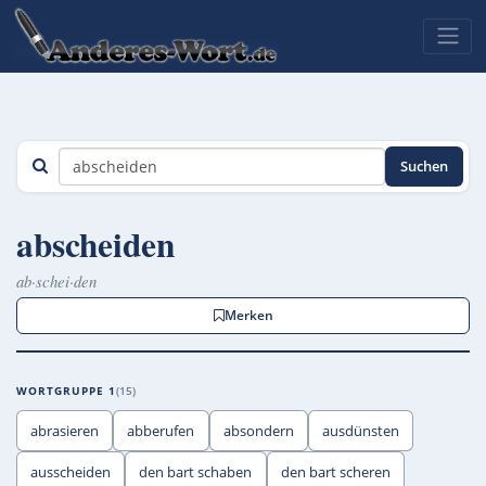
Suchen
abscheiden
ab·schei·den
Merken
WORTGRUPPE 1
15
abrasieren
abberufen
absondern
ausdünsten
ausscheiden
den bart schaben
den bart scheren