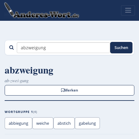
Suchen
abzweigung
ab·zwei·gung
Merken
WORTGRUPPE 1
4
abbiegung
weiche
abstich
gabelung