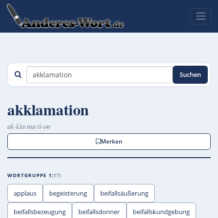
Suchen
akklamation
ak·kla·ma·ti·on
Merken
WORTGRUPPE 1
17
applaus
begeisterung
beifallsäußerung
beifallsbezeugung
beifallsdonner
beifallskundgebung