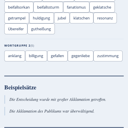
beifallsorkan
beifallssturm
fanatismus
geklatsche
getrampel
huldigung
jubel
klatschen
resonanz
Übereifer
gutheißung
WORTGRUPPE 2
5
anklang
billigung
gefallen
gegenliebe
zustimmung
Beispielsätze
Die Entscheidung wurde mit großer Akklamation getroffen.
Die Akklamation des Publikums war überwältigend.