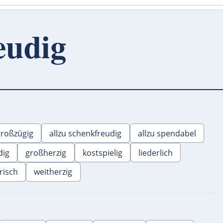
eudig
großzügig
allzu schenkfreudig
allzu spendabel
dig
großherzig
kostspielig
liederlich
risch
weitherzig