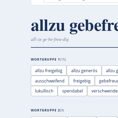
allzu gebefr
all·zu ge·be·freu·dig
WORTGRUPPE 1
15
allzu freigebig
allzu generös
allzu 
ausschweifend
freigebig
gebefreu
lukullisch
spendabel
verschwende
WORTGRUPPE 2
9