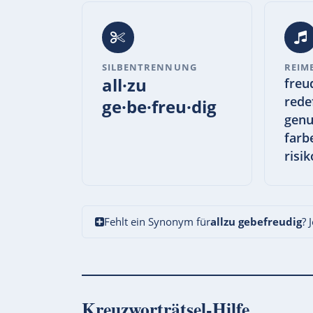
SILBENTRENNUNG
REIM
all·zu
freu
rede
ge·be·freu·dig
genu
farb
risi
Fehlt ein Synonym für
allzu gebefreudig
? 
Kreuzworträtsel-Hilfe