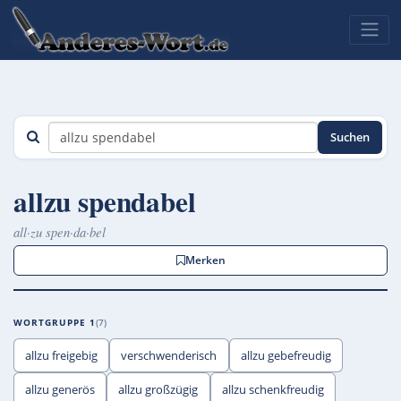
Suchen
allzu spendabel
all·zu spen·da·bel
Merken
WORTGRUPPE 1
7
allzu freigebig
verschwenderisch
allzu gebefreudig
allzu generös
allzu großzügig
allzu schenkfreudig