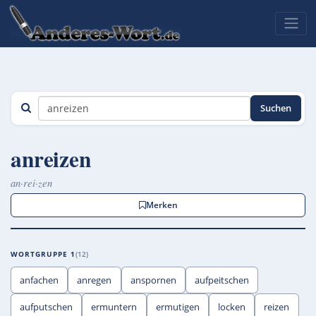
Suchen
anreizen
an·rei·zen
Merken
WORTGRUPPE 1
12
anfachen
anregen
anspornen
aufpeitschen
aufputschen
ermuntern
ermutigen
locken
reizen