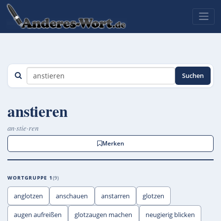
Suchen
anstieren
an·stie·ren
Merken
WORTGRUPPE 1
9
anglotzen
anschauen
anstarren
glotzen
augen aufreißen
glotzaugen machen
neugierig blicken