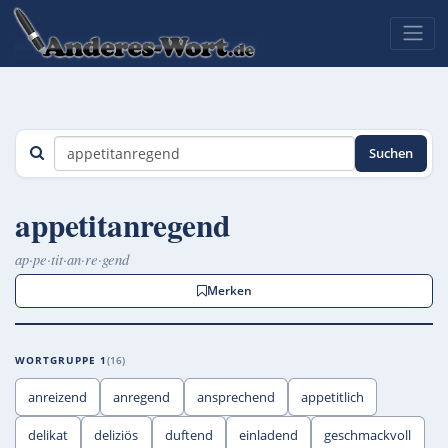
Suchen
appetitanregend
ap·pe·tit·an·re·gend
Merken
WORTGRUPPE 1
16
anreizend
anregend
ansprechend
appetitlich
delikat
deliziös
duftend
einladend
geschmackvoll