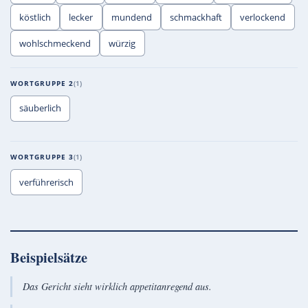
köstlich
lecker
mundend
schmackhaft
verlockend
wohlschmeckend
würzig
WORTGRUPPE 2
1
säuberlich
WORTGRUPPE 3
1
verführerisch
Beispielsätze
Das Gericht sieht wirklich appetitanregend aus.