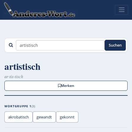
Suchen
artistisch
ar·tis·tisch
Merken
WORTGRUPPE 1
3
akrobatisch
gewandt
gekonnt