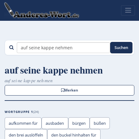
Suchen
auf seine kappe nehmen
auf sei·ne kap·pe neh·men
Merken
WORTGRUPPE 1
24
aufkommen für
ausbaden
bürgen
büßen
den brei auslöffeln
den buckel hinhalten für