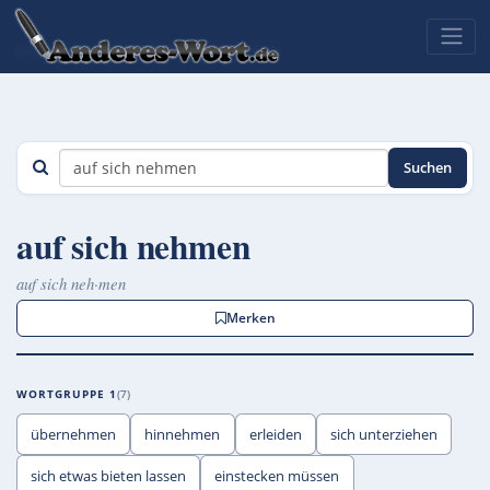
Suchen
auf sich nehmen
auf sich neh·men
Merken
WORTGRUPPE 1
7
übernehmen
hinnehmen
erleiden
sich unterziehen
sich etwas bieten lassen
einstecken müssen