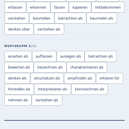
erfassen
erkennen
fassen
kapieren
mitbekommen
verstehen
beurteilen
betrachten als
beurteilen als
denken über
verstehen als
WORTGRUPPE 2
16
ansehen als
auffassen
auslegen als
betrachten als
bewerten als
bezeichnen als
charakterisieren als
denken als
einschätzen als
empfinden als
erklären für
hinstellen als
interpretieren als
kennzeichnen als
nehmen als
verstehen als