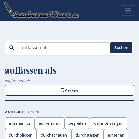
Suchen
auffassen als
auf·fas·sen als
Merken
WORTGRUPPE 1
19
ansehen für
aufnehmen
begreifen
dahintersteigen
durchblicken
durchschauen
durchsteigen
einsehen