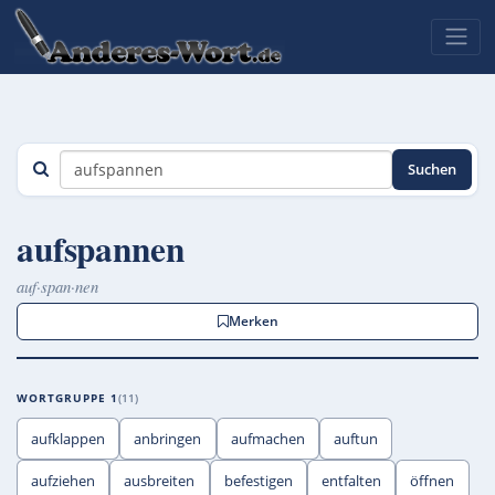
Suchen
aufspannen
auf·span·nen
Merken
WORTGRUPPE 1
11
aufklappen
anbringen
aufmachen
auftun
aufziehen
ausbreiten
befestigen
entfalten
öffnen