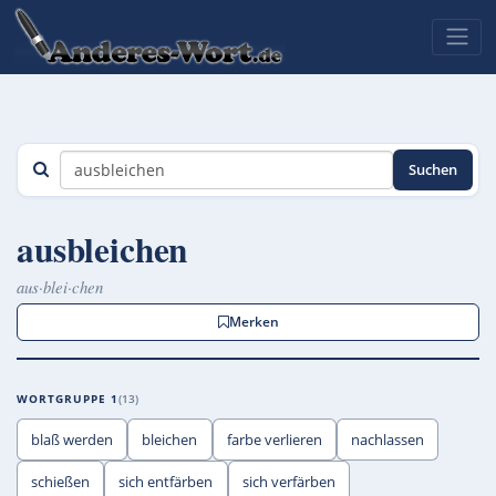
Suchen
ausbleichen
aus·blei·chen
Merken
WORTGRUPPE 1
13
blaß werden
bleichen
farbe verlieren
nachlassen
schießen
sich entfärben
sich verfärben