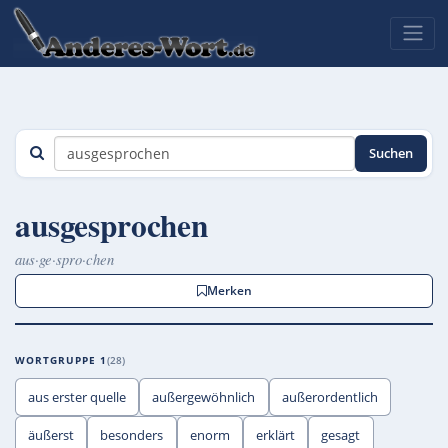
Suchen
ausgesprochen
aus·ge·spro·chen
Merken
WORTGRUPPE 1
28
aus erster quelle
außergewöhnlich
außerordentlich
äußerst
besonders
enorm
erklärt
gesagt