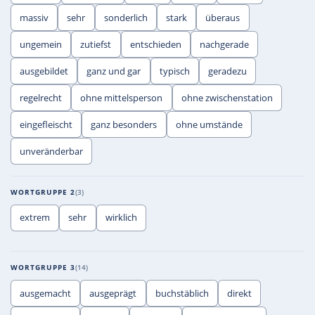
massiv
sehr
sonderlich
stark
überaus
ungemein
zutiefst
entschieden
nachgerade
ausgebildet
ganz und gar
typisch
geradezu
regelrecht
ohne mittelsperson
ohne zwischenstation
eingefleischt
ganz besonders
ohne umstände
unveränderbar
WORTGRUPPE 2
3
extrem
sehr
wirklich
WORTGRUPPE 3
14
ausgemacht
ausgeprägt
buchstäblich
direkt