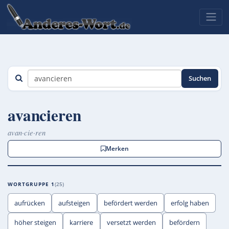
Suchen
avancieren
avan·cie·ren
Merken
WORTGRUPPE 1
25
aufrücken
aufsteigen
befördert werden
erfolg haben
höher steigen
karriere
versetzt werden
befördern