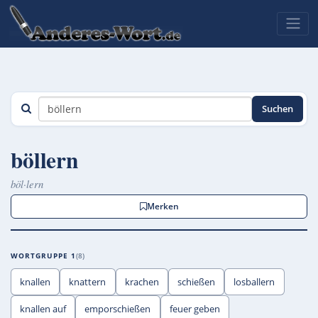
Suchen
böllern
böl·lern
Merken
WORTGRUPPE 1
8
knallen
knattern
krachen
schießen
losballern
knallen auf
emporschießen
feuer geben