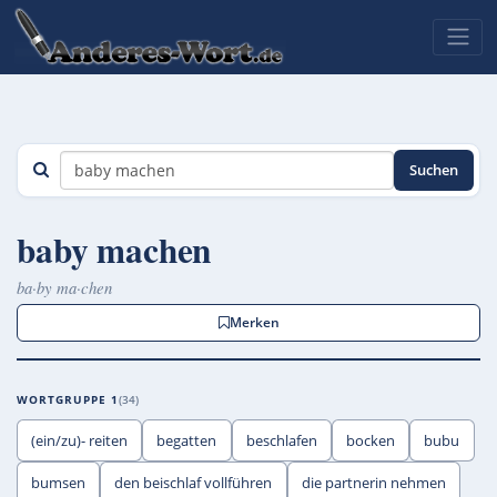
Suchen
baby machen
ba·by ma·chen
Merken
WORTGRUPPE 1
34
(ein/zu)- reiten
begatten
beschlafen
bocken
bubu
bumsen
den beischlaf vollführen
die partnerin nehmen