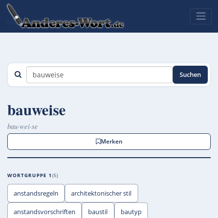
Suchen
bauweise
bau·wei·se
Merken
WORTGRUPPE 1
5
anstandsregeln
architektonischer stil
anstandsvorschriften
baustil
bautyp