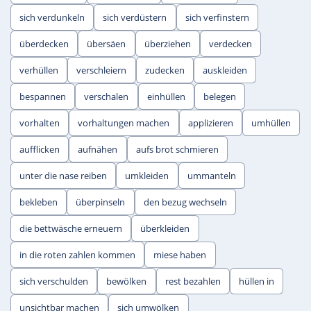
sich verdunkeln
sich verdüstern
sich verfinstern
überdecken
übersäen
überziehen
verdecken
verhüllen
verschleiern
zudecken
auskleiden
bespannen
verschalen
einhüllen
belegen
vorhalten
vorhaltungen machen
applizieren
umhüllen
aufflicken
aufnähen
aufs brot schmieren
unter die nase reiben
umkleiden
ummanteln
bekleben
überpinseln
den bezug wechseln
die bettwäsche erneuern
überkleiden
in die roten zahlen kommen
miese haben
sich verschulden
bewölken
rest bezahlen
hüllen in
unsichtbar machen
sich umwölken