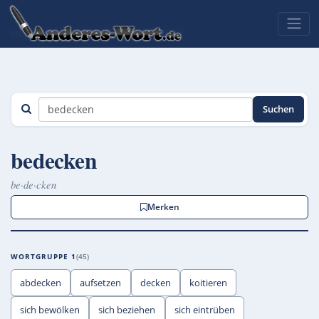
Suchen
bedecken
be·de·cken
Merken
WORTGRUPPE 1
45
abdecken
aufsetzen
decken
koitieren
sich bewölken
sich beziehen
sich eintrüben