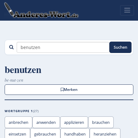
Suchen
benutzen
be·nut·zen
Merken
WORTGRUPPE 1
27
anbrechen
anwenden
applizieren
brauchen
einsetzen
gebrauchen
handhaben
heranziehen