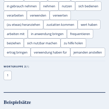
in gebrauch nehmen
nehmen
nutzen
sich bedienen
verarbeiten
verwenden
verwerten
(zu etwas) heranziehen
zustatten kommen
wert haben
arbeiten mit
in anwendung bringen
frequentieren
beiziehen
sich nutzbar machen
zu hilfe holen
ertrag bringen
verwendung haben für
jemanden anstellen
WORTGRUPPE 2
1
1
Beispielsätze