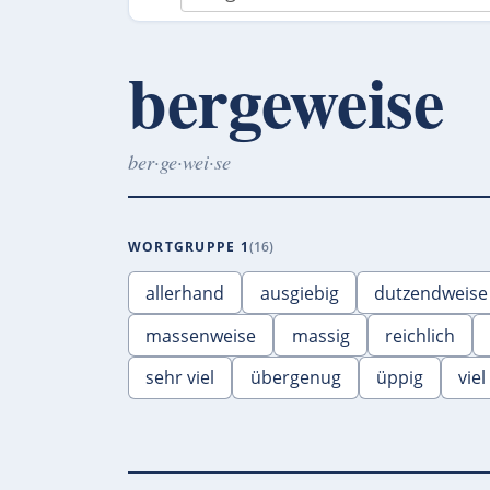
bergeweise
ber·ge·wei·se
WORTGRUPPE 1
16
allerhand
ausgiebig
dutzendweise
massenweise
massig
reichlich
sehr viel
übergenug
üppig
viel