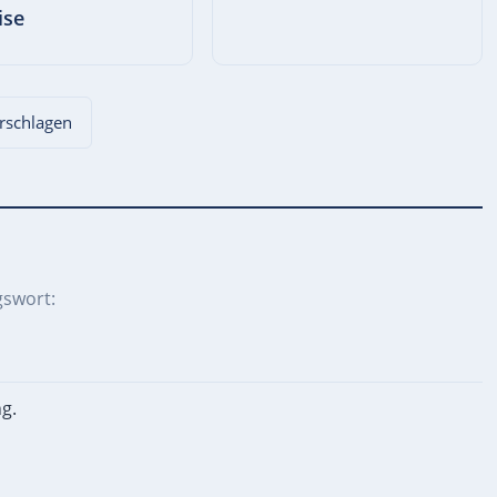
ise
orschlagen
gswort:
g.