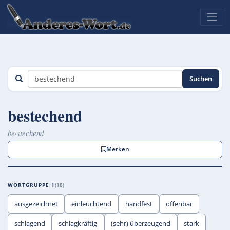
Suchen
bestechend
be·stechend
Merken
WORTGRUPPE 1
18
ausgezeichnet
einleuchtend
handfest
offenbar
schlagend
schlagkräftig
(sehr) überzeugend
stark