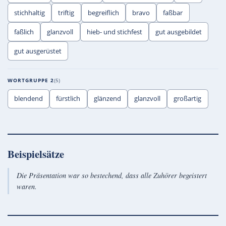
stichhaltig
triftig
begreiflich
bravo
faßbar
faßlich
glanzvoll
hieb- und stichfest
gut ausgebildet
gut ausgerüstet
WORTGRUPPE 2
5
blendend
fürstlich
glänzend
glanzvoll
großartig
Beispielsätze
Die Präsentation war so bestechend, dass alle Zuhörer begeistert
waren.