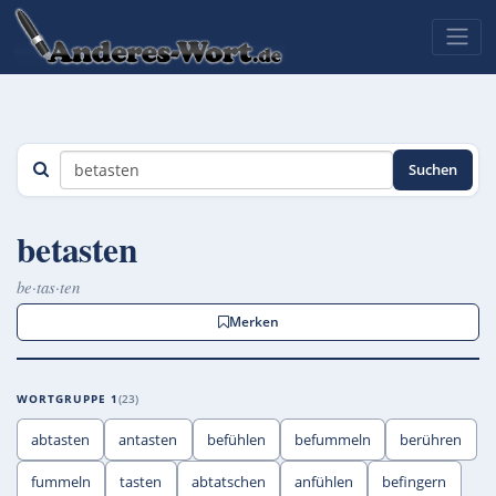
Suchen
betasten
be·tas·ten
Merken
WORTGRUPPE 1
23
abtasten
antasten
befühlen
befummeln
berühren
fummeln
tasten
abtatschen
anfühlen
befingern