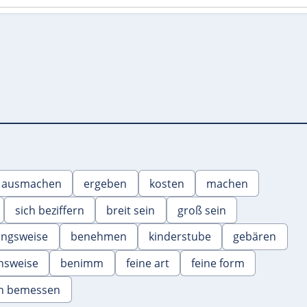
ausmachen
ergeben
kosten
machen
sich beziffern
breit sein
groß sein
ungsweise
benehmen
kinderstube
gebären
nsweise
benimm
feine art
feine form
ch bemessen