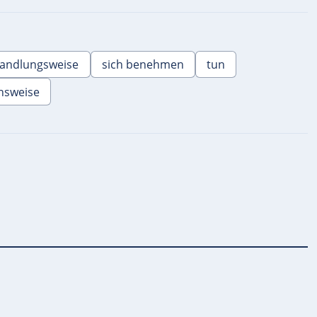
andlungsweise
sich benehmen
tun
nsweise