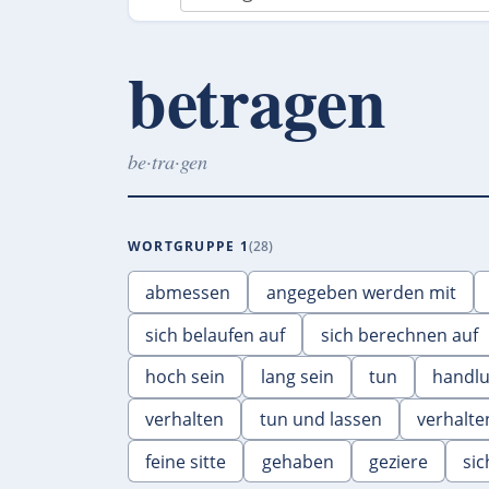
betragen
be·tra·gen
WORTGRUPPE 1
28
abmessen
angegeben werden mit
sich belaufen auf
sich berechnen auf
hoch sein
lang sein
tun
handl
verhalten
tun und lassen
verhalte
feine sitte
gehaben
geziere
si