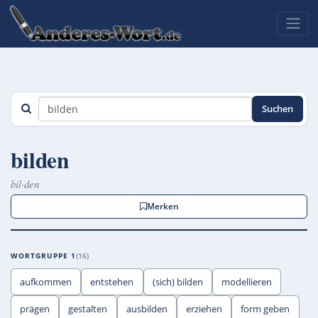
Suchen
bilden
bil·den
Merken
WORTGRUPPE 1
16
aufkommen
entstehen
(sich) bilden
modellieren
prägen
gestalten
ausbilden
erziehen
form geben