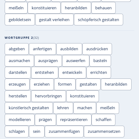
meißeln
konstituieren
heranbilden
behauen
gebildetsein
gestalt verleihen
schöpferisch gestalten
WORTGRUPPE 2
32
abgeben
anfertigen
ausbilden
ausdrücken
ausmachen
ausprägen
auswerfen
basteln
darstellen
entstehen
entwickeln
errichten
erzeugen
erziehen
formen
gestalten
heranbilden
herstellen
hervorbringen
konstituieren
künstlerisch gestalten
lehren
machen
meißeln
modellieren
prägen
repräsentieren
schaffen
schlagen
sein
zusammenfügen
zusammensetzen