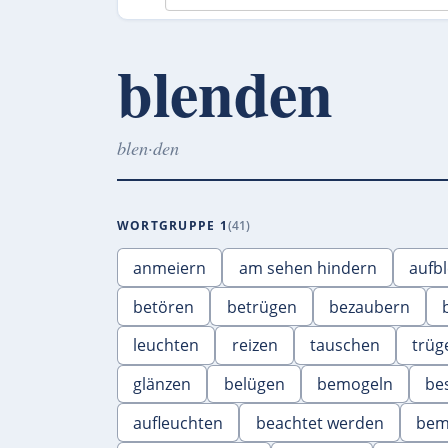
blenden
blen·den
WORTGRUPPE 1
41
anmeiern
am sehen hindern
aufb
betören
betrügen
bezaubern
leuchten
reizen
tauschen
trüg
glänzen
belügen
bemogeln
be
aufleuchten
beachtet werden
bem