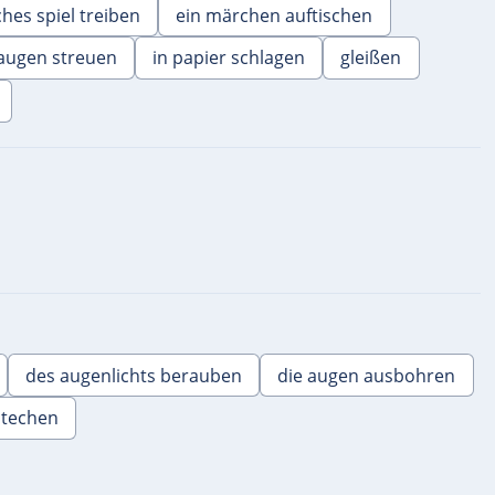
ches spiel treiben
ein märchen auftischen
 augen streuen
in papier schlagen
gleißen
des augenlichts berauben
die augen ausbohren
stechen