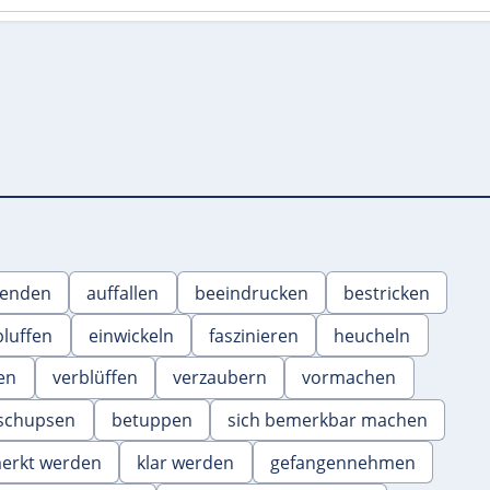
lenden
auffallen
beeindrucken
bestricken
bluffen
einwickeln
faszinieren
heucheln
en
verblüffen
verzaubern
vormachen
schupsen
betuppen
sich bemerkbar machen
erkt werden
klar werden
gefangennehmen