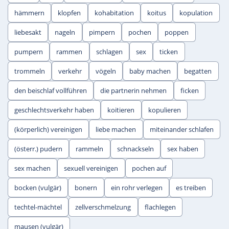
hämmern
klopfen
kohabitation
koitus
kopulation
liebesakt
nageln
pimpern
pochen
poppen
pumpern
rammen
schlagen
sex
ticken
trommeln
verkehr
vögeln
baby machen
begatten
den beischlaf vollführen
die partnerin nehmen
ficken
geschlechtsverkehr haben
koitieren
kopulieren
(körperlich) vereinigen
liebe machen
miteinander schlafen
(österr.) pudern
rammeln
schnackseln
sex haben
sex machen
sexuell vereinigen
pochen auf
bocken (vulgär)
bonern
ein rohr verlegen
es treiben
techtel-mächtel
zellverschmelzung
flachlegen
mausen (vulgär)