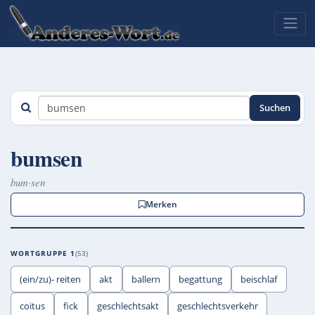
Suchen
bumsen
bum·sen
Merken
WORTGRUPPE 1
53
(ein/zu)- reiten
akt
ballern
begattung
beischlaf
coitus
fick
geschlechtsakt
geschlechtsverkehr