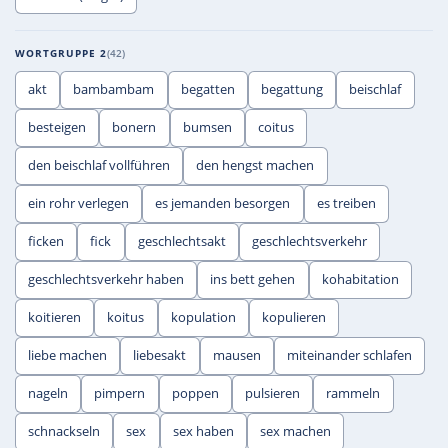
WORTGRUPPE 2
42
akt
bambambam
begatten
begattung
beischlaf
besteigen
bonern
bumsen
coitus
den beischlaf vollführen
den hengst machen
ein rohr verlegen
es jemanden besorgen
es treiben
ficken
fick
geschlechtsakt
geschlechtsverkehr
geschlechtsverkehr haben
ins bett gehen
kohabitation
koitieren
koitus
kopulation
kopulieren
liebe machen
liebesakt
mausen
miteinander schlafen
nageln
pimpern
poppen
pulsieren
rammeln
schnackseln
sex
sex haben
sex machen