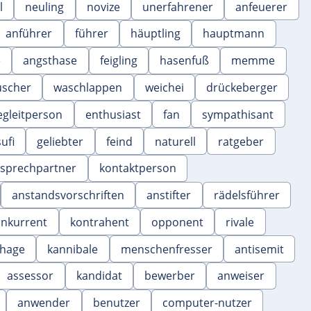
l
neuling
novize
unerfahrener
anfeuerer
anführer
führer
häuptling
hauptmann
e
angsthase
feigling
hasenfuß
memme
scher
waschlappen
weichei
drückeberger
egleitperson
enthusiast
fan
sympathisant
sufi
geliebter
feind
naturell
ratgeber
sprechpartner
kontaktperson
anstandsvorschriften
anstifter
rädelsführer
onkurrent
kontrahent
opponent
rivale
hage
kannibale
menschenfresser
antisemit
assessor
kandidat
bewerber
anweiser
anwender
benutzer
computer-nutzer