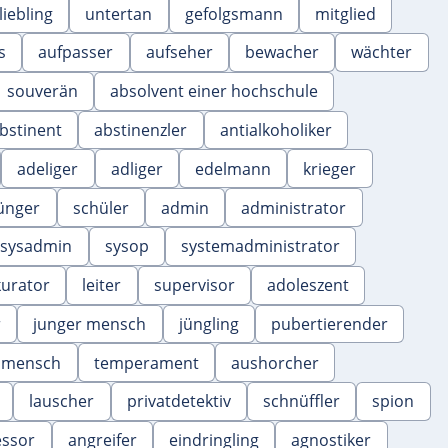
liebling
untertan
gefolgsmann
mitglied
s
aufpasser
aufseher
bewacher
wächter
souverän
absolvent einer hochschule
bstinent
abstinenzler
antialkoholiker
adeliger
adliger
edelmann
krieger
ünger
schüler
admin
administrator
sysadmin
sysop
systemadministrator
kurator
leiter
supervisor
adoleszent
r
junger mensch
jüngling
pubertierender
 mensch
temperament
aushorcher
lauscher
privatdetektiv
schnüffler
spion
essor
angreifer
eindringling
agnostiker