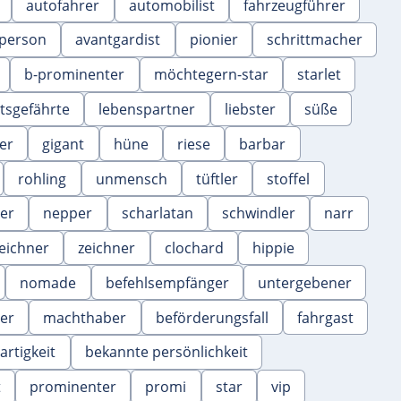
autofahrer
automobilist
fahrzeugführer
sperson
avantgardist
pionier
schrittmacher
b-prominenter
möchtegern-star
starlet
tsgefährte
lebenspartner
liebster
süße
er
gigant
hüne
riese
barbar
rohling
unmensch
tüftler
stoffel
ler
nepper
scharlatan
schwindler
narr
eichner
zeichner
clochard
hippie
nomade
befehlsempfänger
untergebener
er
machthaber
beförderungsfall
fahrgast
artigkeit
bekannte persönlichkeit
t
prominenter
promi
star
vip