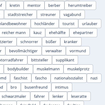
pf
kretin
mentor
berber
herumtreiber
r
stadtstreicher
streuner
vagabund
hlandbewohner
hochländer
tourist
urlauber
reicher mann
kauz
ehehälfte
ehepartner
tzierter
schnorrer
büßer
kranker
r
bevollmächtiger
verwalter
vormund
torradfahrer
bittsteller
supplikant
bodybuilder
muskelmann
muskelprotz
emd
faschist
fascho
nationalsozialist
nazi
nd
bro
busenfreund
intimus
schwarzmaler
fahrer
lenker
leseratte