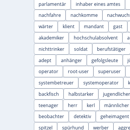
parlamentär
inhaber eines amtes
nachfahre
nachkomme
nachwuch
wärter
klient
mandant
gast
akademiker
hochschulabsolvent
a
nichttrinker
soldat
berufstätiger
adept
anhänger
gefolgsleute
j
operator
root-user
superuser
systembetreuer
systemoperator
backfisch
halbstarker
jugendliche
teenager
herr
kerl
männlicher
beobachter
detektiv
geheimagent
spitzel
spürhund
werber
aggr