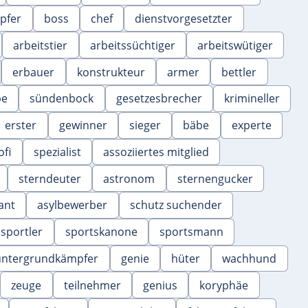
pfer
boss
chef
dienstvorgesetzter
arbeitstier
arbeitssüchtiger
arbeitswütiger
erbauer
konstrukteur
armer
bettler
be
sündenbock
gesetzesbrecher
krimineller
erster
gewinner
sieger
bäbe
experte
ofi
spezialist
assoziiertes mitglied
sterndeuter
astronom
sternengucker
ant
asylbewerber
schutz suchender
sportler
sportskanone
sportsmann
untergrundkämpfer
genie
hüter
wachhund
zeuge
teilnehmer
genius
koryphäe