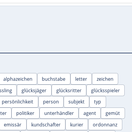
alphazeichen
buchstabe
letter
zeichen
ssling
glücksjäger
glücksritter
glücksspieler
persönlichkeit
person
subjekt
typ
ter
politiker
unterhändler
agent
gemüt
emissär
kundschafter
kurier
ordonnanz