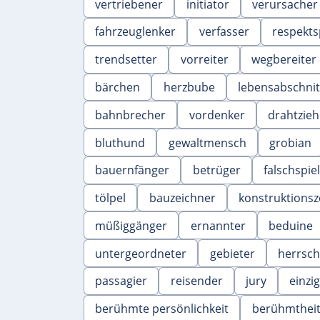
vertriebener
initiator
verursacher
fahrzeuglenker
verfasser
respekt
trendsetter
vorreiter
wegbereiter
bärchen
herzbube
lebensabschnit
bahnbrecher
vordenker
drahtzieh
bluthund
gewaltmensch
grobian
bauernfänger
betrüger
falschspie
tölpel
bauzeichner
konstruktionsz
müßiggänger
ernannter
beduine
untergeordneter
gebieter
herrsch
passagier
reisender
jury
einzig
berühmte persönlichkeit
berühmthei