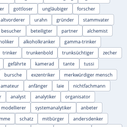
er
gottloser
ungläubiger
forscher
altvorderer
urahn
gründer
stammvater
besucher
beteiligter
partner
alchemist
holiker
alkoholkranker
gamma-trinker
trinker
trunkenbold
trunksüchtiger
zecher
gefährte
kamerad
tante
tussi
bursche
exzentriker
merkwürdiger mensch
amateur
anfänger
laie
nichtfachmann
r
analyst
analytiker
organisator
modellierer
systemanalytiker
anbeter
amme
schatz
mitbürger
andersdenker