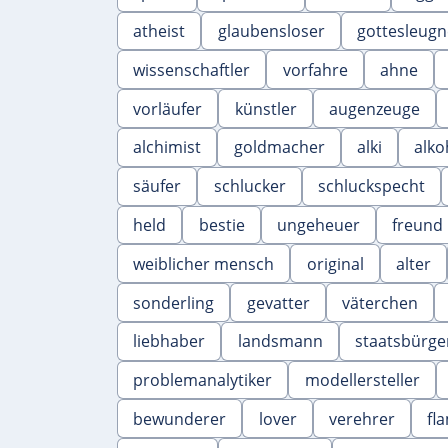
atheist
glaubensloser
gottesleugn
wissenschaftler
vorfahre
ahne
vorläufer
künstler
augenzeuge
alchimist
goldmacher
alki
alko
säufer
schlucker
schluckspecht
held
bestie
ungeheuer
freund
weiblicher mensch
original
alter
sonderling
gevatter
väterchen
liebhaber
landsmann
staatsbürge
problemanalytiker
modellersteller
bewunderer
lover
verehrer
fl