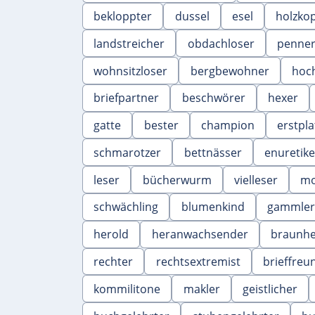
bekloppter
dussel
esel
holzko
landstreicher
obdachloser
penne
wohnsitzloser
bergbewohner
hoc
briefpartner
beschwörer
hexer
gatte
bester
champion
erstpla
schmarotzer
bettnässer
enuretike
leser
bücherwurm
vielleser
mo
schwächling
blumenkind
gammler
herold
heranwachsender
braunh
rechter
rechtsextremist
brieffreu
kommilitone
makler
geistlicher