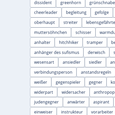
dissident
greenhorn
grünschnabe
cheerleader
begleitung
gefolge
oberhaupt
streiter
lebensgefährt
muttersöhnchen
schisser
warmdu
anhalter
hitchhiker
tramper
b
anhänger des sufismus
derwisch
wesensart
ansiedler
siedler
an
verbindungsperson
anstandsregeln
weißer
gegenspieler
gegner
k
widerpart
widersacher
anthropop
judengegner
anwärter
aspirant
einweiser
instrukteur
vorarbeiter