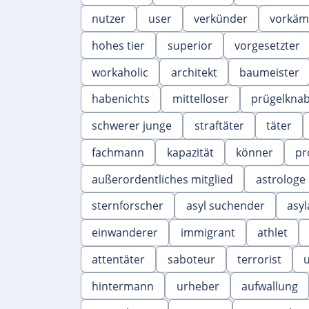
nutzer
user
verkünder
vorkäm
hohes tier
superior
vorgesetzter
workaholic
architekt
baumeister
habenichts
mittelloser
prügelkna
schwerer junge
straftäter
täter
fachmann
kapazität
könner
pr
außerordentliches mitglied
astrologe
sternforscher
asyl suchender
asyl
einwanderer
immigrant
athlet
attentäter
saboteur
terrorist
hintermann
urheber
aufwallung