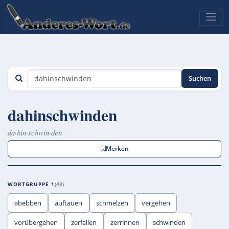
Suchen
dahinschwinden
da·hin·schwin·den
Merken
WORTGRUPPE 1
48
abebben
auftauen
schmelzen
vergehen
vorübergehen
zerfallen
zerrinnen
schwinden