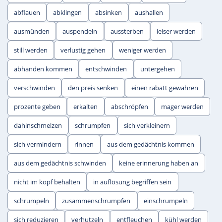
abflauen
abklingen
absinken
aushallen
ausmünden
auspendeln
aussterben
leiser werden
still werden
verlustig gehen
weniger werden
abhanden kommen
entschwinden
untergehen
verschwinden
den preis senken
einen rabatt gewähren
prozente geben
erkalten
abschröpfen
mager werden
dahinschmelzen
schrumpfen
sich verkleinern
sich vermindern
rinnen
aus dem gedächtnis kommen
aus dem gedächtnis schwinden
keine erinnerung haben an
nicht im kopf behalten
in auflösung begriffen sein
schrumpeln
zusammenschrumpfen
einschrumpeln
sich reduzieren
verhutzeln
entfleuchen
kühl werden