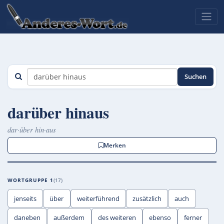
Suchen
darüber hinaus
dar·über hin·aus
Merken
WORTGRUPPE 1
17
jenseits
über
weiterführend
zusätzlich
auch
daneben
außerdem
des weiteren
ebenso
ferner