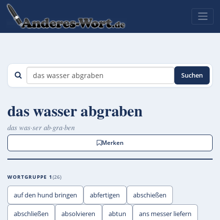
Suchen
das wasser abgraben
das was·ser ab·gra·ben
Merken
WORTGRUPPE 1
26
auf den hund bringen
abfertigen
abschießen
abschließen
absolvieren
abtun
ans messer liefern