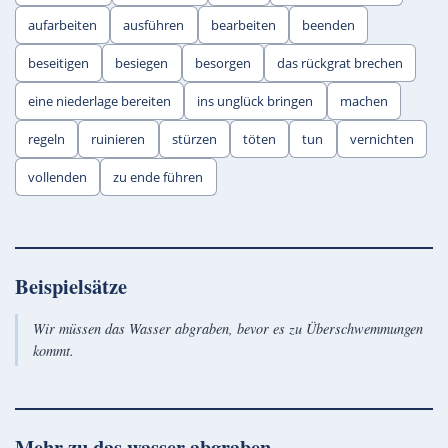
aufarbeiten
ausführen
bearbeiten
beenden
beseitigen
besiegen
besorgen
das rückgrat brechen
eine niederlage bereiten
ins unglück bringen
machen
regeln
ruinieren
stürzen
töten
tun
vernichten
vollenden
zu ende führen
Beispielsätze
Wir müssen das Wasser abgraben, bevor es zu Überschwemmungen
kommt.
Mehr zu
das wasser abgraben