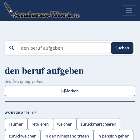
Suchen
den beruf aufgeben
den be·ruf auf·ge·ben
Merken
WORTGRUPPE 1
7
räumen
retirieren
weichen
zurückmarschieren
zurückweichen
in den ruhestand treten
in pension gehen