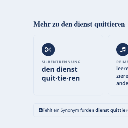
Mehr zu
den dienst quittieren
SILBENTRENNUNG
REIM
den dienst
leer
zier
quit·tie·ren
ande
Fehlt ein Synonym für
den dienst quittie