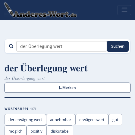
Suchen
der Überlegung wert
der Über·le·gung wert
Merken
WORTGRUPPE 1
7
der erwägung wert
annehmbar
erwägenswert
gut
möglich
positiv
diskutabel