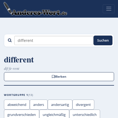
Suchen
different
dif·fe·rent
Merken
WORTGRUPPE 1
13
abweichend
anders
andersartig
divergent
grundverschieden
ungleichmäßig
unterschiedlich