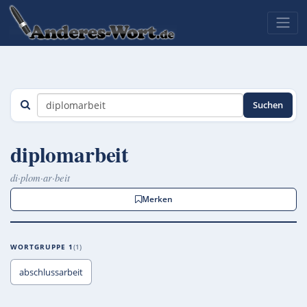
Suchen
diplomarbeit
di·plom·ar·beit
Merken
WORTGRUPPE 1
1
abschlussarbeit