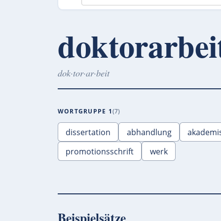
doktorarbei
dok·tor·ar·beit
WORTGRUPPE 1
7
dissertation
abhandlung
akademis
promotionsschrift
werk
Beispielsätze