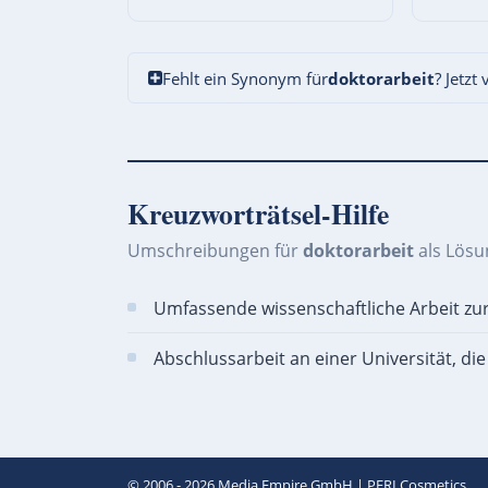
Fehlt ein Synonym für
doktorarbeit
? Jetzt
Kreuzworträtsel-Hilfe
Umschreibungen für
doktorarbeit
als Lösu
Umfassende wissenschaftliche Arbeit zur
Abschlussarbeit an einer Universität, di
© 2006 - 2026
Media Empire GmbH
|
PERI Cosmetics