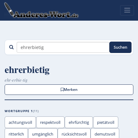
Suchen
ehrerbietig
ehr·erbie·tig
Merken
WORTGRUPPE 1
11
achtungsvoll
respektvoll
ehrfürchtig
pietätvoll
ritterlich
umgänglich
rücksichtsvoll
demutsvoll