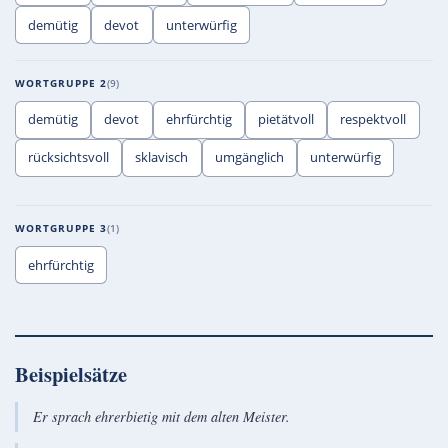
demütig
devot
unterwürfig
WORTGRUPPE 2
9
demütig
devot
ehrfürchtig
pietätvoll
respektvoll
rücksichtsvoll
sklavisch
umgänglich
unterwürfig
WORTGRUPPE 3
1
ehrfürchtig
Beispielsätze
Er sprach ehrerbietig mit dem alten Meister.