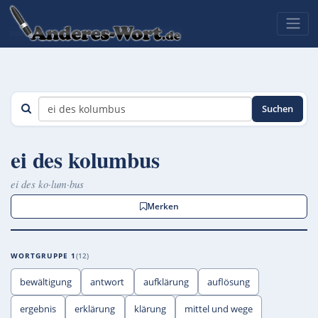
Suchen
ei des kolumbus
ei des ko·lum·bus
Merken
WORTGRUPPE 1
12
bewältigung
antwort
aufklärung
auflösung
ergebnis
erklärung
klärung
mittel und wege