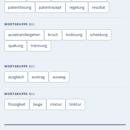
patentlösung
patentrezept
regelung
resultat
WORTGRUPPE 2
6
auseinandergehen
bruch
loslösung
scheidung
spaltung
trennung
WORTGRUPPE 3
3
ausgleich
austrag
ausweg
WORTGRUPPE 4
4
flüssigkeit
lauge
mixtur
tinktur