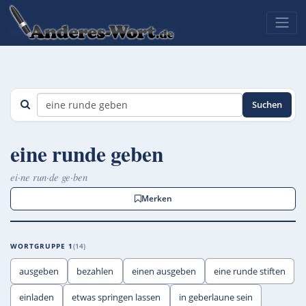
Suchen
eine runde geben
ei·ne run·de ge·ben
Merken
WORTGRUPPE 1
14
ausgeben
bezahlen
einen ausgeben
eine runde stiften
einladen
etwas springen lassen
in geberlaune sein