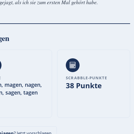
ejagt, als ich sie zum ersten Mal gehört habe.
gen
E
SCRABBLE-PUNKTE
38 Punkte
n, magen, nagen,
n, sagen, tagen
njagen
? Jetzt vorschlagen