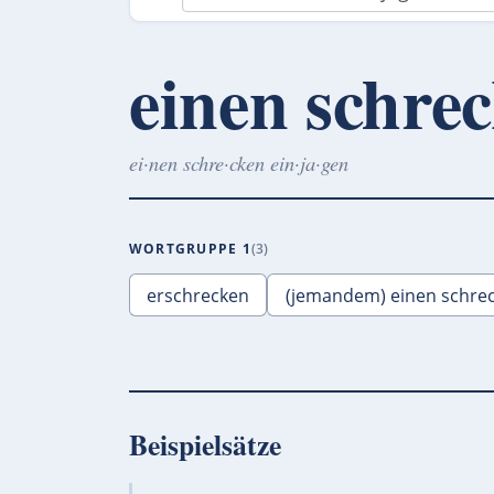
einen schre
ei·nen schre·cken ein·ja·gen
WORTGRUPPE 1
3
erschrecken
(jemandem) einen schrec
Beispielsätze