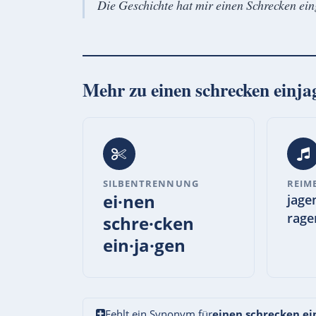
Die Geschichte hat mir einen Schrecken eing
Mehr zu
einen schrecken einja
SILBENTRENNUNG
REIM
ei·nen
jage
rage
schre·cken
ein·ja·gen
Fehlt ein Synonym für
einen schrecken ei