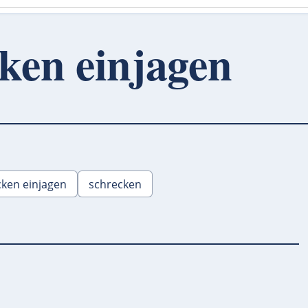
cken einjagen
ken einjagen
schrecken