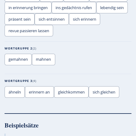
in erinnerung bringen
ins gedächtnis rufen
lebendig sein
präsent sein
sich entsinnen
sich erinnern
revue passieren lassen
WORTGRUPPE 2
2
gemahnen
mahnen
WORTGRUPPE 3
4
ähneln
erinnern an
gleichkommen
sich gleichen
Beispielsätze