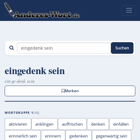
Suchen
eingedenk sein
ein·ge·denk sein
Merken
WORTGRUPPE 1
16
aktivieren
anklingen
auffrischen
denken
einfallen
erinnerlich sein
erinnern
gedenken
gegenwärtig sein