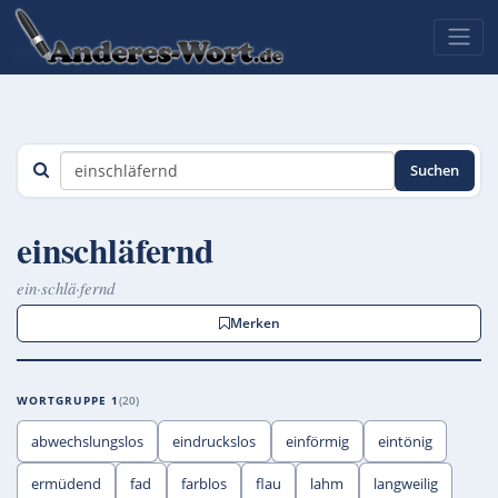
Suchen
einschläfernd
ein·schlä·fernd
Merken
WORTGRUPPE 1
20
abwechslungslos
eindruckslos
einförmig
eintönig
ermüdend
fad
farblos
flau
lahm
langweilig