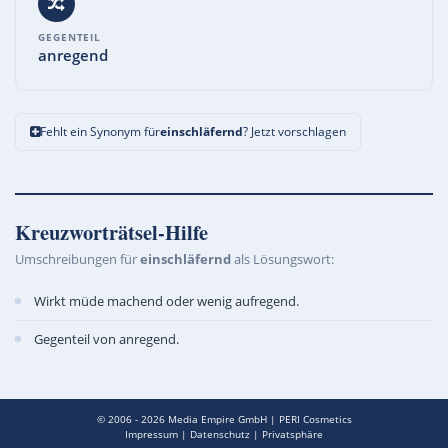
GEGENTEIL
anregend
Fehlt ein Synonym für
einschläfernd
? Jetzt vorschlagen
Kreuzworträtsel-Hilfe
Umschreibungen für
einschläfernd
als Lösungswort:
Wirkt müde machend oder wenig aufregend.
Gegenteil von anregend.
© 2006 - 2026
Media Empire GmbH
|
PERI Cosmetics
Impressum
|
Datenschutz
|
Privatsphäre